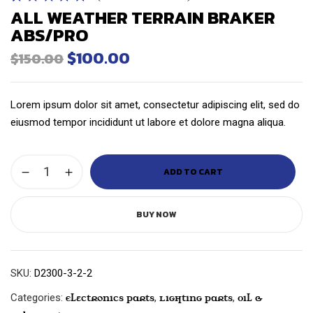
ALL WEATHER TERRAIN BRAKER
Rated
1
5.00
out
ABS/PRO
of 5 based on
customer
$
100.00
$
150.00
rating
Lorem ipsum dolor sit amet, consectetur adipiscing elit, sed do
eiusmod tempor incididunt ut labore et dolore magna aliqua.
ADD TO CART
BUY NOW
SKU:
D2300-3-2-2
Categories:
,
,
Electronics Parts
Lighting Parts
Oil &