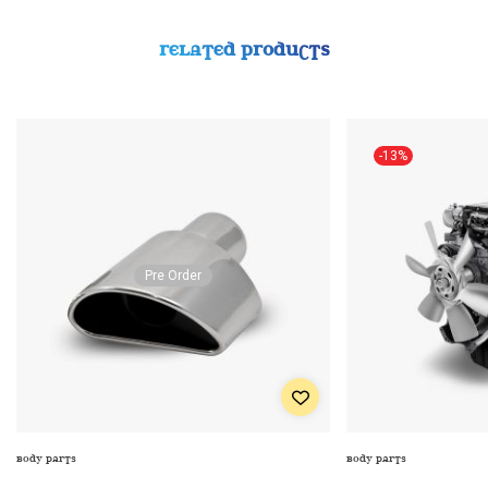
RELATED PRODUCTS
-13%
Pre Order
BODY PARTS
BODY PARTS
ENGINE MAINTENANCE KIT (5 IN 1 REGULAR
DISC BY ATDNITTO N