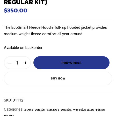
REGULAR KIT)
$
350.00
The EcoSmart Fleece Hoodie full-zip hooded jacket provides
medium weight fleece comfort all year around.
Available on backorder
PRE-ORDER
BUY NOW
SKU:
D1112
Categories:
,
,
Body Parts
Energy Parts
Wheels And Tires
Parts